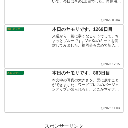
いて、今日はその1回目でした。再雇用の
継続をせずに退職なさる方の送別会で
す。わたしは4年ほどしかご一緒しており
ませんから、さほど強い結びつきではあ
りませんでしたが、とてもお世話になり
2025.03.04
ました。今までありがとうございまし
た。そんなこんなで、本日のヤモリで
本日のヤモリです。1269日目
本日のヤモリ
す。
来週から一気に寒くなるそうでして、ち
ょっとブルーです。Ver.Kaのキットを開
封してみました。福岡分も含めて新入荷
したものと合わせて4体。めちゃくちゃな
分量でかなりの満足度ですが、制作はい
つになるやら…。そんなこんなで、本日
のヤモリです。
2023.12.15
本日のヤモリです。863日目
本日のヤモリ
本文中の写真の大きさを、元に戻すこと
ができました。ワードプレスのバージョ
ンアップが図られると、どこかマイナー
トラブルが起きるようです。無料で使わ
せてもらっていますから、有り難いばか
りですね☆そんなこんなで、本日のヤモ
リです。
2022.11.03
スポンサーリンク