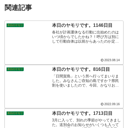
関連記事
本日のヤモリです。1146日目
本日のヤモリ
各社が計画運休なる行動に出始めたのは
いつ頃からでしたかね？！呼び方は別に
して行動自体は以前からあったのか定か
ではありませんが、わたしの住む地域の
私鉄2社がいよいよ計画運休に入るそうで
す。滅多にないことにネットがざわつい
ているようでして…。そんなこんなで、
2023.08.14
本日のヤモリです。
本日のヤモリです。816日目
本日のヤモリ
「日間賀島」という所へ行ってまいりま
した。みなさんご存知の島ですか？県民
割を使いましたので、今回、かなりお値
打ちに旅行をする事が叶いました。ホテ
ルではなく、民宿へ泊まって一泊。島の
面積を考えても、ちょうどよいアイデア
でした♪そんなこんなで、本日のヤモリで
2022.09.16
す。
本日のヤモリです。1713日目
本日のヤモリ
3月に入って、別れの季節がやってきまし
た。送別会のお知らせがいくつも入って